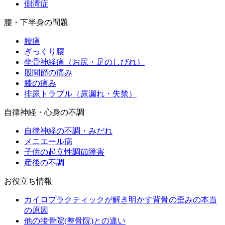
側湾症
腰・下半身の問題
腰痛
ぎっくり腰
坐骨神経痛（お尻・足のしびれ）
股関節の痛み
膝の痛み
排尿トラブル（尿漏れ・失禁）
自律神経・心身の不調
自律神経の不調・みだれ
メニエール病
子供の起立性調節障害
産後の不調
お役立ち情報
カイロプラクティックが解き明かす背骨の歪みの本当
の原因
他の接骨院(整骨院)との違い