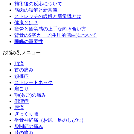
施術後の反応について
筋肉の誤解と新常識
ストレッチの誤解と新常識とは
健康とは？
疲労と疲労感の上手な向き合い方
背骨のS字カーブ(生理的湾曲)について
睡眠の重要性
お悩み別メニュー
頭痛
首の痛み
頚椎症
ストレートネック
肩こり
顎(あご)の痛み
側湾症
腰痛
ぎっくり腰
坐骨神経痛（お尻・足のしびれ）
股関節の痛み
膝の痛み