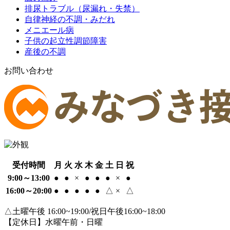
排尿トラブル（尿漏れ・失禁）
自律神経の不調・みだれ
メニエール病
子供の起立性調節障害
産後の不調
お問い合わせ
受付時間
月
火
水
木
金
土
日
祝
9:00～13:00
●
●
×
●
●
●
×
●
16:00～20:00
●
●
●
●
●
△
×
△
△土曜午後 16:00~19:00/祝日午後16:00~18:00
【定休日】水曜午前・日曜