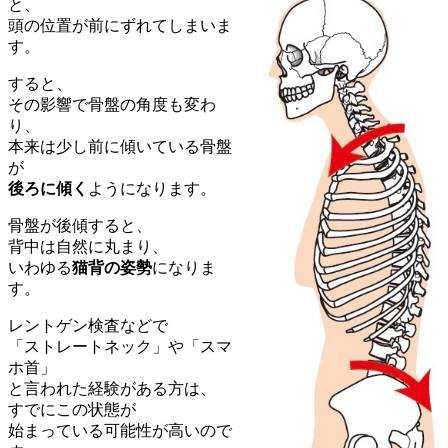
と、
頭の位置が前にずれてしまいま
す。
すると、
その影響で骨盤の角度も変わ
り、
本来は少し前に傾いている骨盤
が
後ろに傾く
ようになります。
骨盤が後傾すると、
背中は自然に丸まり、
いわゆる
猫背の姿勢
になりま
す。
レントゲン検査などで
「ストレートネック」や「スマ
ホ首」
と言われた経験がある方は、
すでにこの状態が
始まっている可能性が高いので