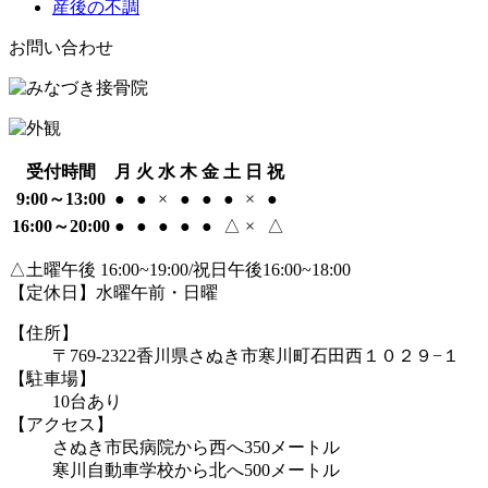
産後の不調
お問い合わせ
受付時間
月
火
水
木
金
土
日
祝
9:00～13:00
●
●
×
●
●
●
×
●
16:00～20:00
●
●
●
●
●
△
×
△
△土曜午後 16:00~19:00/祝日午後16:00~18:00
【定休日】水曜午前・日曜
【住所】
〒769-2322
香川県さぬき市寒川町石田西１０２９−１
【駐車場】
10台あり
【アクセス】
さぬき市民病院から西へ350メートル
寒川自動車学校から北へ500メートル