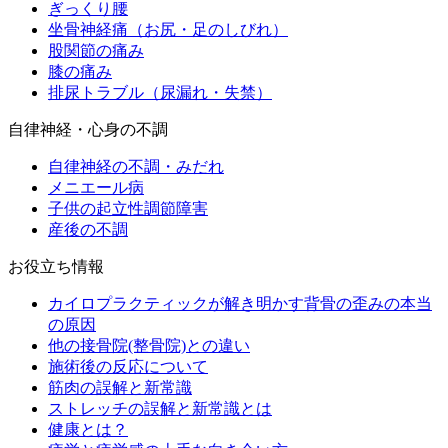
ぎっくり腰
坐骨神経痛（お尻・足のしびれ）
股関節の痛み
膝の痛み
排尿トラブル（尿漏れ・失禁）
自律神経・心身の不調
自律神経の不調・みだれ
メニエール病
子供の起立性調節障害
産後の不調
お役立ち情報
カイロプラクティックが解き明かす背骨の歪みの本当
の原因
他の接骨院(整骨院)との違い
施術後の反応について
筋肉の誤解と新常識
ストレッチの誤解と新常識とは
健康とは？