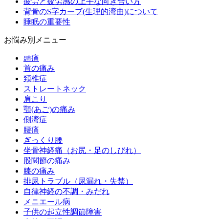
疲労と疲労感の上手な向き合い方
背骨のS字カーブ(生理的湾曲)について
睡眠の重要性
お悩み別メニュー
頭痛
首の痛み
頚椎症
ストレートネック
肩こり
顎(あご)の痛み
側湾症
腰痛
ぎっくり腰
坐骨神経痛（お尻・足のしびれ）
股関節の痛み
膝の痛み
排尿トラブル（尿漏れ・失禁）
自律神経の不調・みだれ
メニエール病
子供の起立性調節障害