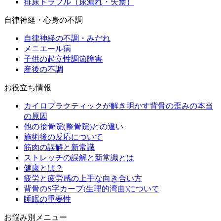
排尿トラブル（尿漏れ・失禁）
自律神経・心身の不調
自律神経の不調・みだれ
メニエール病
子供の起立性調節障害
産後の不調
お役立ち情報
カイロプラクティックが解き明かす背骨の歪みの本当
の原因
他の接骨院(整骨院)との違い
施術後の反応について
筋肉の誤解と新常識
ストレッチの誤解と新常識とは
健康とは？
疲労と疲労感の上手な向き合い方
背骨のS字カーブ(生理的湾曲)について
睡眠の重要性
お悩み別メニュー