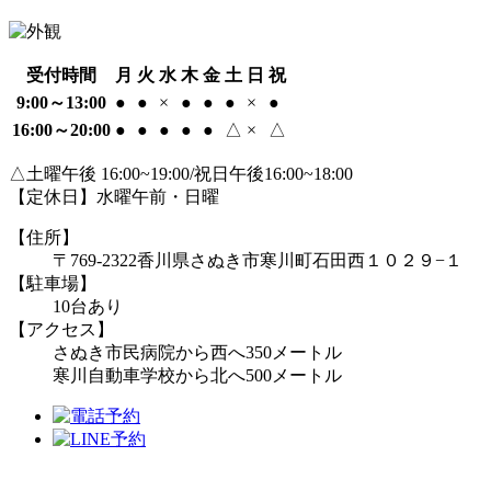
受付時間
月
火
水
木
金
土
日
祝
9:00～13:00
●
●
×
●
●
●
×
●
16:00～20:00
●
●
●
●
●
△
×
△
△土曜午後 16:00~19:00/祝日午後16:00~18:00
【定休日】水曜午前・日曜
【住所】
〒769-2322
香川県さぬき市寒川町石田西１０２９−１
【駐車場】
10台あり
【アクセス】
さぬき市民病院から西へ350メートル
寒川自動車学校から北へ500メートル