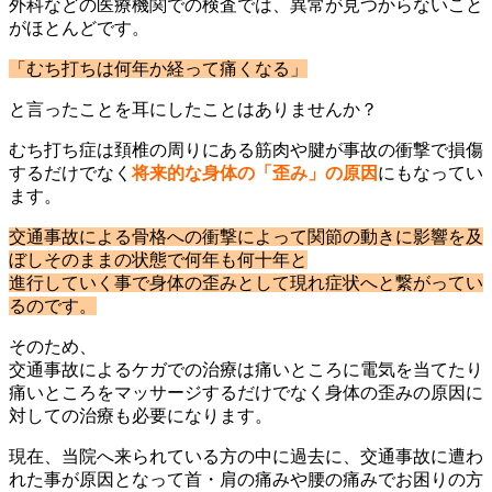
外科などの医療機関での検査では、異常が見つからないこと
がほとんどです。
「むち打ちは何年か経って痛くなる」
と言ったことを耳にしたことはありませんか？
むち打ち症は頚椎の周りにある筋肉や腱が事故の衝撃で損傷
するだけでなく
将来的な身体の「歪み」の原因
にもなってい
ます。
交通事故による骨格への衝撃によって
関節の動きに影響を及
ぼし
そのままの状態で何年も何十年と
進行していく事で
身体の歪みとして現れ症状へと繋がって
い
るのです。
そのため、
交通事故によるケガでの治療は痛いところに電気を当てたり
痛いところをマッサージするだけでなく身体の歪みの原因に
対しての治療も必要になります。
現在、当院へ来られている方の中に過去に、交通事故に遭わ
れた事が原因となって首・肩の痛みや腰の痛みでお困りの方