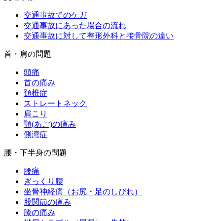
交通事故でのケガ
交通事故にあった場合の流れ
交通事故に対して整形外科と接骨院の違い
首・肩の問題
頭痛
首の痛み
頚椎症
ストレートネック
肩こり
顎(あご)の痛み
側湾症
腰・下半身の問題
腰痛
ぎっくり腰
坐骨神経痛（お尻・足のしびれ）
股関節の痛み
膝の痛み