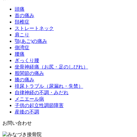
頭痛
首の痛み
頚椎症
ストレートネック
肩こり
顎(あご)の痛み
側湾症
腰痛
ぎっくり腰
坐骨神経痛（お尻・足のしびれ）
股関節の痛み
膝の痛み
排尿トラブル（尿漏れ・失禁）
自律神経の不調・みだれ
メニエール病
子供の起立性調節障害
産後の不調
お問い合わせ