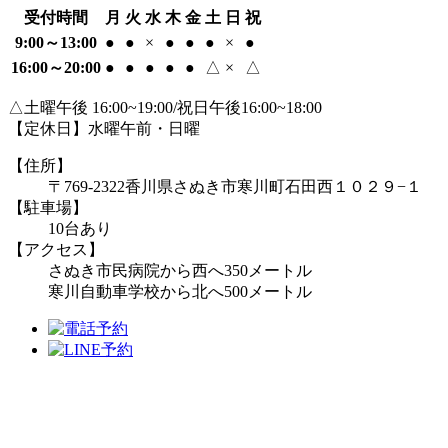
受付時間
月
火
水
木
金
土
日
祝
9:00～13:00
●
●
×
●
●
●
×
●
16:00～20:00
●
●
●
●
●
△
×
△
△土曜午後 16:00~19:00/祝日午後16:00~18:00
【定休日】水曜午前・日曜
【住所】
〒769-2322
香川県さぬき市寒川町石田西１０２９−１
【駐車場】
10台あり
【アクセス】
さぬき市民病院から西へ350メートル
寒川自動車学校から北へ500メートル