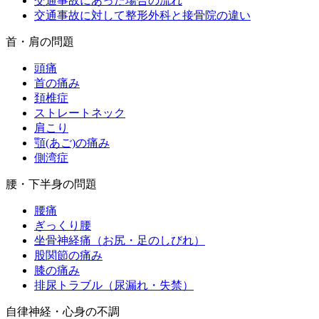
交通事故にあった場合の流れ
交通事故に対して整形外科と接骨院の違い
首・肩の問題
頭痛
首の痛み
頚椎症
ストレートネック
肩こり
顎(あご)の痛み
側湾症
腰・下半身の問題
腰痛
ぎっくり腰
坐骨神経痛（お尻・足のしびれ）
股関節の痛み
膝の痛み
排尿トラブル（尿漏れ・失禁）
自律神経・心身の不調