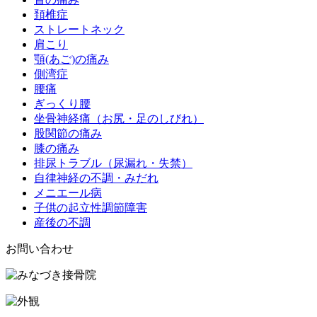
頚椎症
ストレートネック
肩こり
顎(あご)の痛み
側湾症
腰痛
ぎっくり腰
坐骨神経痛（お尻・足のしびれ）
股関節の痛み
膝の痛み
排尿トラブル（尿漏れ・失禁）
自律神経の不調・みだれ
メニエール病
子供の起立性調節障害
産後の不調
お問い合わせ