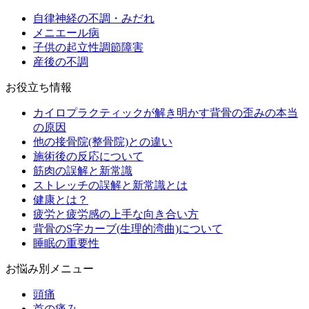
自律神経の不調・みだれ
メニエール病
子供の起立性調節障害
産後の不調
お役立ち情報
カイロプラクティックが解き明かす背骨の歪みの本当
の原因
他の接骨院(整骨院)との違い
施術後の反応について
筋肉の誤解と新常識
ストレッチの誤解と新常識とは
健康とは？
疲労と疲労感の上手な向き合い方
背骨のS字カーブ(生理的湾曲)について
睡眠の重要性
お悩み別メニュー
頭痛
首の痛み