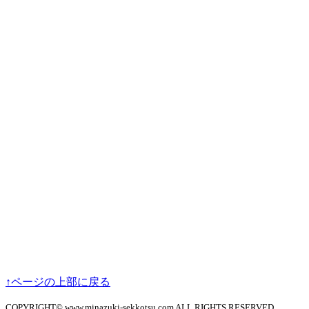
↑ページの上部に戻る
COPYRIGHT© www.minazuki-sekkotsu.com ALL RIGHTS RESERVED.